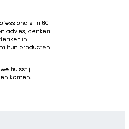
fessionals. In 60
ven advies, denken
 denken in
 om hun producten
e huisstijl.
aten komen.